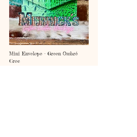
Mini Envelope - Green Ombré
Croc
Price
$69.00