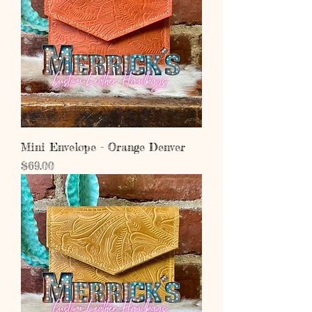
Mini Envelope - Orange Denver
Price
$69.00